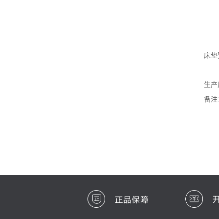
5、
6
7
床垫
2、
生产
备注