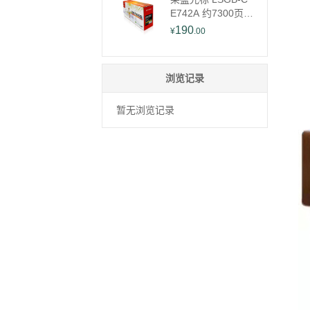
E742A 约7300页
适用于HP CP5225
190
¥
.00
硒鼓 1.00 只/支 (计
价单位：支) 黄色
浏览记录
暂无浏览记录