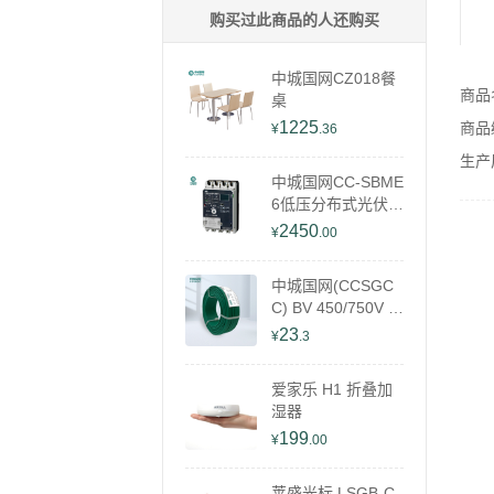
购买过此商品的人还购买
中城国网CZ018餐
商品
桌
1225
商品编
¥
.36
生产
中城国网CC-SBME
6低压分布式光伏开
关
2450
¥
.00
中城国网(CCSGC
C) BV 450/750V 2
5mm² 35mm² 50m
23
¥
.3
m² 70mm² 95mm²
120mm² 家装线 可
爱家乐 H1 折叠加
定制(单位：米)
湿器
199
¥
.00
莱盛光标 LSGB-C