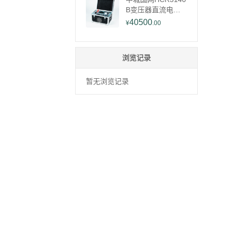
滤含底座
B变压器直流电阻
测试仪
40500
¥
.00
浏览记录
暂无浏览记录