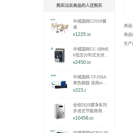
购买过此商品的人还购买
中城国网CZ018餐
商品
桌
1225
商品编
¥
.36
生产
中城国网CC-SBME
6低压分布式光伏开
关
2450
¥
.00
中城国网 CF256A
黑色硒鼓 适用m43
6n/m436nda/m433
223
¥
.2
a打印机
全给DQS捷净系列
步进式节能商用电
热开水器单位学校
10456
¥
.00
医院用开水机QG-F
2-DQ120S三级过
中城国网HCR3140