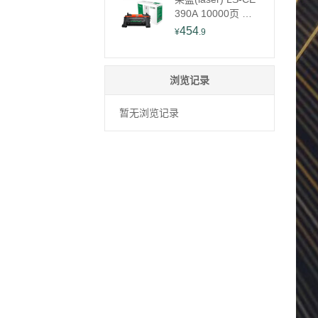
390A 10000页 适
用于 惠普HP LJ-M
454
¥
.9
601/M602/M603/M
4555mfp 硒鼓/粉盒
(计价单位：只) 黑
浏览记录
色
暂无浏览记录