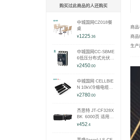
购买过此商品的人还购买
中城国网CZ018餐
商品
桌
1225
商品编
¥
.36
生产
中城国网CC-SBME
6低压分布式光伏开
关
2450
¥
.00
中城国网 CELLBIE
N 10kV冷缩电缆中
间接头CBAM-JSG
2780
¥
.00
17kV(8.7/15)
杰思特 JT-CF328X
BK 6000页 适用富
士施乐C328dw 粉
452
¥
.4
盒 (计价单位：只)
黑色
莱盛(laser) LS-CE