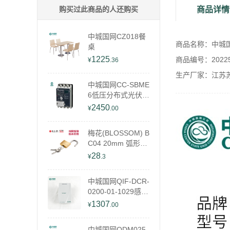
购买过此商品的人还购买
商品详情
中城国网CZ018餐
商品名称：中城国网
桌
1225
商品编号：202251
¥
.36
生产厂家：江苏
中城国网CC-SBME
6低压分布式光伏开
关
2450
¥
.00
梅花(BLOSSOM) B
C04 20mm 弧形欧
款铜锁
28
¥
.3
中城国网QIF-DCR-
0200-01-1029感应
式门禁智能读卡器
1307
¥
.00
中城国网ODM025