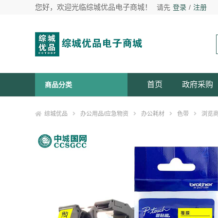
您好，欢迎光临综城优品电子商城！
请先
登录
/
注册
首页
政府采购
商品分类
综城优品
办公用品/应急物资
办公耗材
色带
浏览