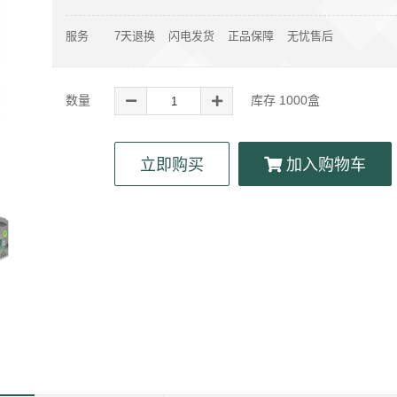
服务
7天退换
闪电发货
正品保障
无忧售后
数量
库存
1000
盒
立即购买
加入购物车