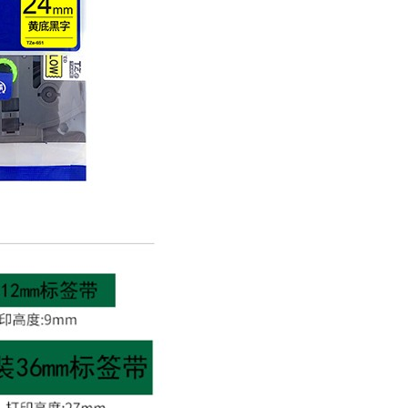
2
3
4
5
算
用
食
1
2
常
3
能
4