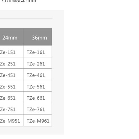
如
1
馨
2
依
细
关
1
经
仅
2
3