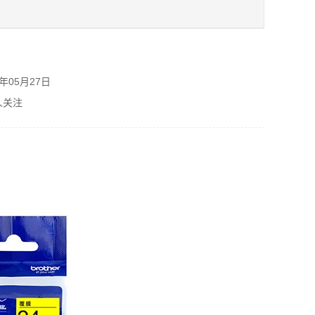
购
年05月27日
人关注
单
元
中
中
息
如
1
等