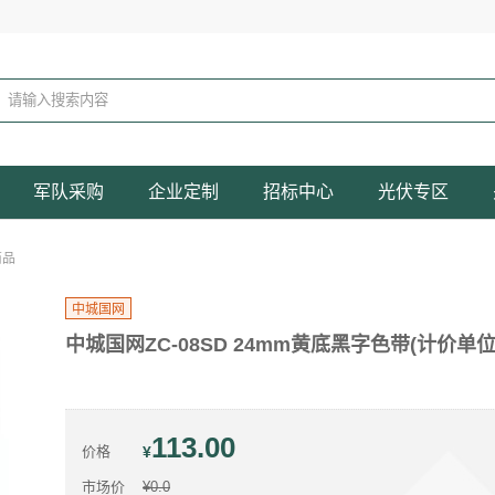
军队采购
企业定制
招标中心
光伏专区
商品
中城国网
中城国网ZC-08SD 24mm黄底黑字色带(计价单位
113.00
价格
¥
市场价
¥0.0