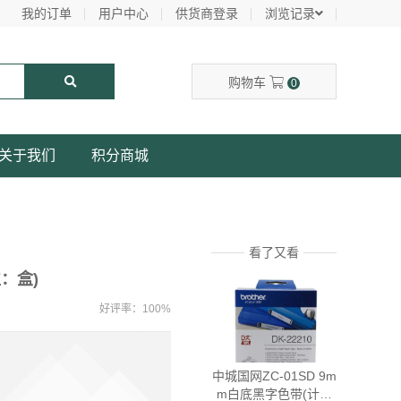
我的订单
用户中心
供货商登录
浏览记录
购物车
0
关于我们
积分商城
看了又看
：盒)
好评率：100%
中城国网ZC-01SD 9m
m白底黑字色带(计价