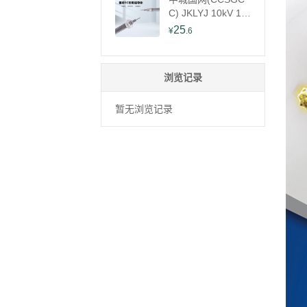
C) JKLYJ 10kV 1＊
240mm² 架空导线
25
¥
.6
可定制(单位：米)
浏览记录
暂无浏览记录