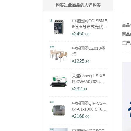
购买过此商品的人还购买
中城国网CC-SBME
商品
6低压分布式光伏开
关
2450
商品编
¥
.00
生产
中城国网CZ018餐
桌
1225
¥
.36
莱盛(laser) LS-XE
R-CWAA0762 400
0页 适用于 施乐XE
232
¥
.00
ROX Phaser 3435
D/3435DN 硒鼓/粉
中城国网QIF-CSF-
盒 (计价单位：只)
04-01-1008 SF6+
黑色
O2气体检测器
2168
¥
.00
中城国网(CCSGC