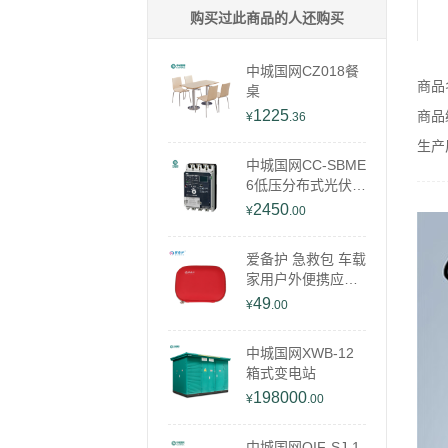
购买过此商品的人还购买
中城国网CZ018餐
商品
桌
1225
商品编
¥
.36
生产
中城国网CC-SBME
6低压分布式光伏开
关
2450
¥
.00
爱备护 急救包 车载
家用户外便携应急
包YD-L003SW 红
49
¥
.00
色 （单位：个）
中城国网XWB-12
箱式变电站
198000
¥
.00
中城国网QIF-SJ-1