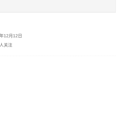
购
年12月12日
人关注
单
元
中
中
息
如
1
等