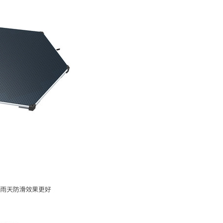
2
3
4
5
算
用
食
1
2
常
3
能
4