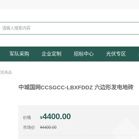
军队采购
企业定制
招标中心
光伏专区
浏览商品
中城国网CCSGCC-LBXFDDZ 六边形发电地砖
4400.00
价格
¥
市场价
¥4400.00