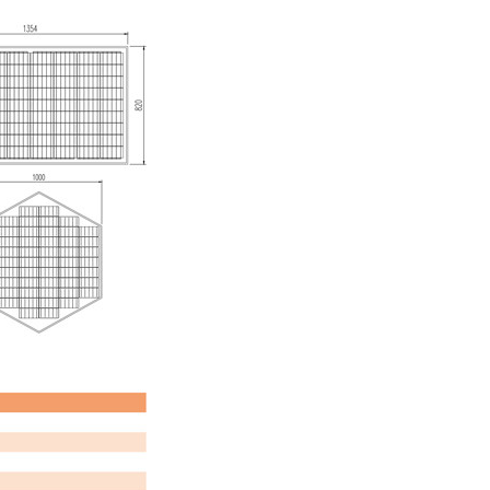
4
5
发