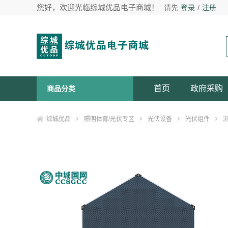
您好，欢迎光临综城优品电子商城！
请先
登录
/
注册
首页
政府采购
商品分类
综城优品
照明体育/光伏专区
光伏设备
光伏组件