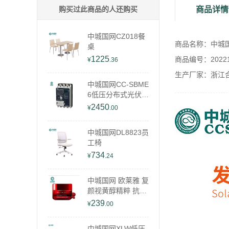
购买过此商品的人还购买
商品详情
中城国网CZ018餐
商品名称：中城国网
桌
1225
商品编号：202212
¥
.36
生产厂家：浙江
中城国网CC-SBME
6低压分布式光伏开
关
2450
¥
.00
中城国网DL8823员
工椅
734
¥
.24
中城国网 欧莱雅 复
颜视黄醇精粹 抗皱
晚霜 50ml
239
¥
.00
中城国网XLW低压